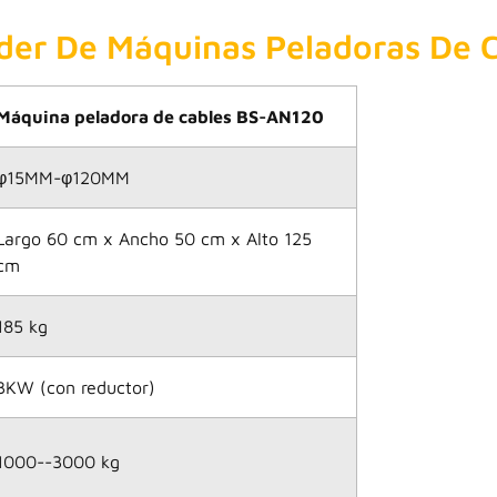
íder De Máquinas Peladoras De 
Máquina peladora de cables BS-AN120
φ15MM-φ120MM
Largo 60 cm x Ancho 50 cm x Alto 125
cm
185 kg
3KW (con reductor)
1000--3000 kg