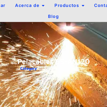
ar
Acerca de
Productos
Cont
Blog
Pelacables BS-AN120
Category
Maquina peladora de cables