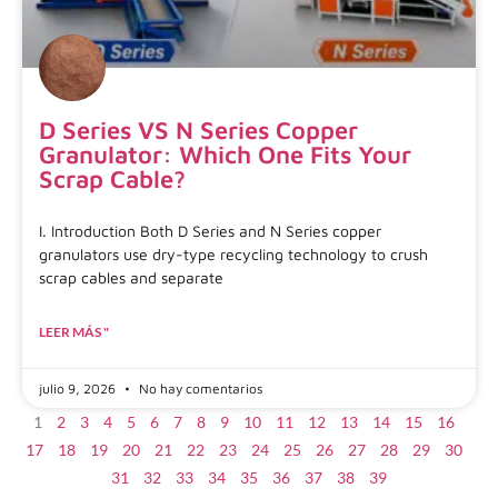
D Series VS N Series Copper
Granulator: Which One Fits Your
Scrap Cable?
I. Introduction Both D Series and N Series copper
granulators use dry-type recycling technology to crush
scrap cables and separate
LEER MÁS "
julio 9, 2026
No hay comentarios
1
2
3
4
5
6
7
8
9
10
11
12
13
14
15
16
17
18
19
20
21
22
23
24
25
26
27
28
29
30
31
32
33
34
35
36
37
38
39