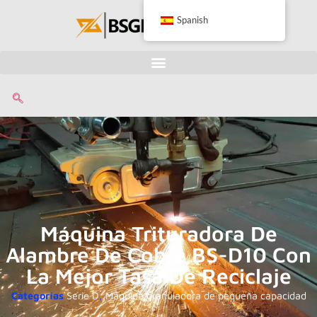
Spanish
Máquina Trituradora De
Alambre De Cobre BS-D10 Con
La Mejor Tasa De Reciclaje
Categorías
Serie D
,
Máquina granuladora de pequeña capacidad