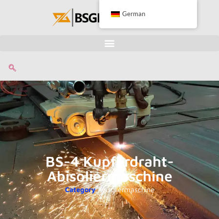
German
BS-4 Kupferdraht-
Abisoliermaschine
Category
Abisoliermaschine