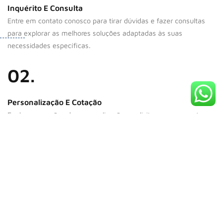
Inquérito E Consulta
Entre em contato conosco para tirar dúvidas e fazer consultas
para explorar as melhores soluções adaptadas às suas
necessidades específicas.
02.
Personalização E Cotação
Explore as opções de personalização e solicite um orçamento
personalizado para atender às suas necessidades e orçamento
específicos.
03.
Confirmação De Pedido E Fabricação
Receba a confirmação do pedido prontamente, seguida de
processos de fabricação eficientes para atender aos seus