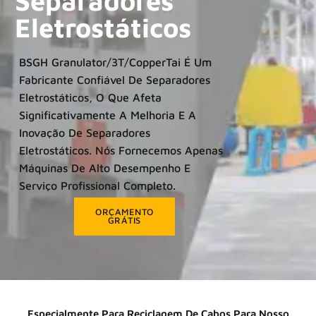
Separadores
Eletrostáticos
BSGH Granulator/3T/CopperTai É Um
Fabricante Confiável De Separadores
Eletrostáticos, O Que Afeta
Significativamente A Melhoria E A
Inovação De Separadores
Eletrostáticos. Nós Fornecemos Apenas
Máquinas De Alto Desempenho E
Serviço Profissional Completo.
ORÇAMENTO
GRÁTIS
Especialmente Para Reciclagem De Cabos Para Nosso