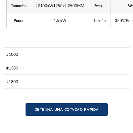
Tamanho
L2100xW1250xH2500MM
Peso
56
Poder
1,5 kW
Tensão
380V/Pers
#1000
#1380
#1800
OBTENHA UMA COTAÇÃO RÁPIDA