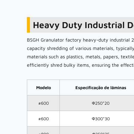
Heavy Duty Industrial D
BSGH Granulator factory heavy-duty industrial 2
capacity shredding of various materials, typically
materials such as plastics, metals, papers, text
efficiently shred bulky items, ensuring the effect
Modelo
Especificação de lâminas
#600
Φ250*20
#600
Φ300*30