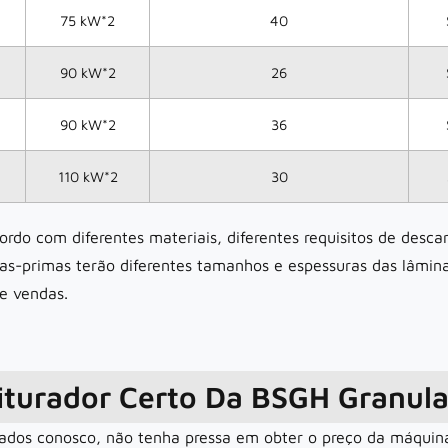
75 kW*2
40
90 kW*2
26
90 kW*2
36
110 kW*2
30
rdo com diferentes materiais, diferentes requisitos de desca
ias-primas terão diferentes tamanhos e espessuras das lâmina
e vendas.
turador Certo Da BSGH Granula
ados conosco, não tenha pressa em obter o preço da máquina,