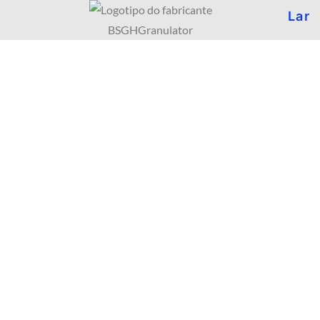
Lar
Fábrica De
Trituradores de eixo duplo são usados para
lentas, mas com torque 
Os trituradores são usados principalmente 
de rec