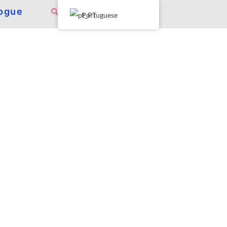
ogue
Portuguese
 Eixo Duplo
 rotativos. Eles operam em velocidades mais
uros em pedaços menores.
 de manusear. Eles são cruciais no processo
síduos.