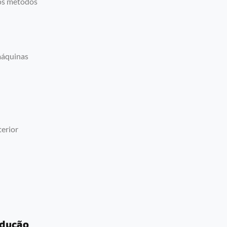
ros métodos
máquinas
erior
odução