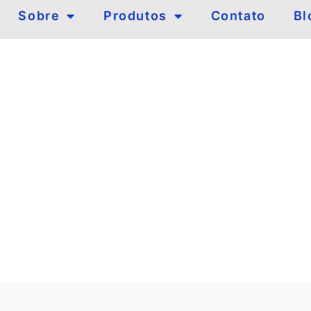
Sobre
Produtos
Contato
Bl
om
logia com
 cobre.