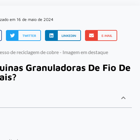
izado em 16 de maio de 2024
TWITTER
LINKEDIN
E-MAIL
uinas Granuladoras De Fio De
ais?