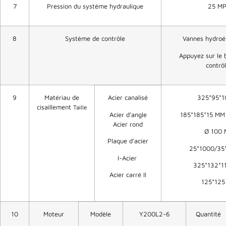
7
Pression du système hydraulique
25 M
8
Système de contrôle
Vannes hydroél
Appuyez sur le 
contrô
9
Matériau de
Acier canalisé
325*95*
cisaillement
Taille
Acier d'angle
185*185*15 MM 
Acier rond
Ø 100
Plaque d'acier
25*1000/3
I-Acier
325*132*1
Acier carré II
125*12
10
Moteur
Modèle
Y200L2-6
Quantité