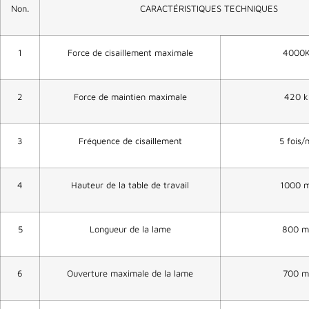
Non.
CARACTÉRISTIQUES TECHNIQUES
1
Force de cisaillement maximale
4000
2
Force de maintien maximale
420 
3
Fréquence de cisaillement
5 fois/
4
Hauteur de la table de travail
1000 
5
Longueur de la lame
800 
6
Ouverture maximale de la lame
700 