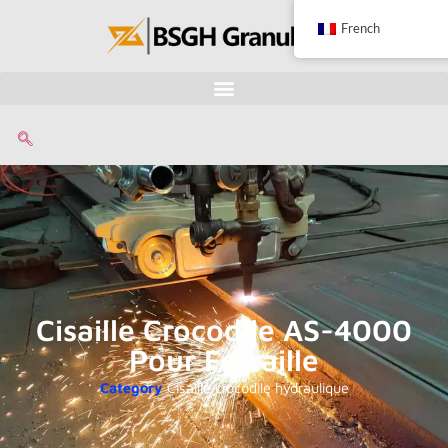
French
Cisaille Crocodile AS-4000
Pour Ferraille
Category
Cisaille crocodile hydraulique