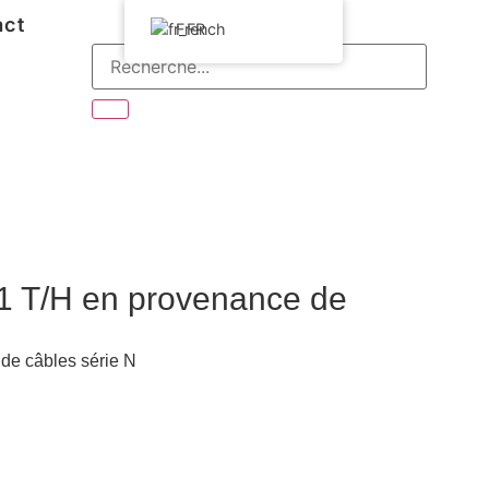
act
French
 1 T/H en provenance de
de câbles série N