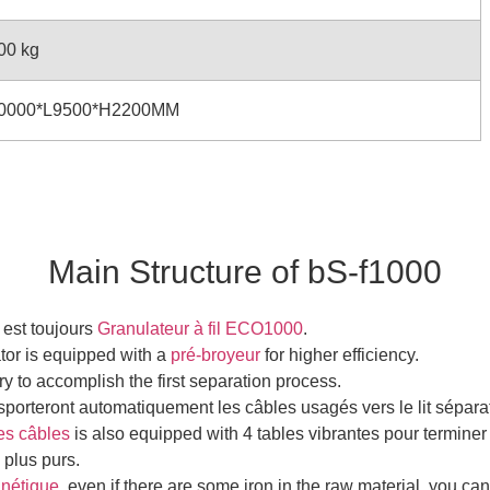
00 kg
0000*L9500*H2200MM
Main Structure of bS-f1000
 est toujours
Granulateur à fil ECO1000
.
or is equipped with a
pré-broyeur
for higher efficiency.
y to accomplish the first separation process.
porteront automatiquement les câbles usagés vers le lit séparate
es câbles
is also equipped with 4
tables vibrantes pour terminer
 plus purs.
nétique
, even if there are some iron in the raw material, you can 