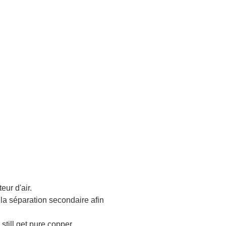
ur d'air.
 la séparation secondaire afin
still get pure copper.