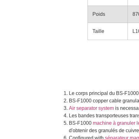
Poids
87
Taille
L1
Le corps principal du BS-F1000
BS-F1000 copper cable granulat
Air separator system
is necessar
Les bandes transporteuses trans
BS-F1000
machine à granuler l
d'obtenir des granulés de cuivre
C
onfigured with
séparateur mag