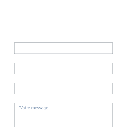
indiquez-nous la taille de votre radiateur, nous vous
fournirons la solution de recyclage de radiateur en fer
recouvert d'aluminium la plus parfaite.
Prénom
Numéro de téléphone
Adresse email
Message