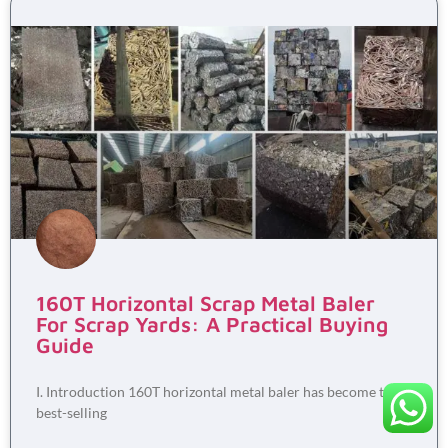
160T Horizontal Scrap Metal Baler
For Scrap Yards: A Practical Buying
Guide
I. Introduction 160T horizontal metal baler has become the
best-selling